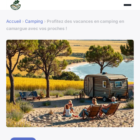
Accueil
›
Camping
›
Profitez des vacances en camping en
camargue avec vos proches !