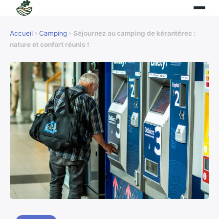
Accueil
›
Camping
›
Séjournez au camping de kérantérec :
nature et confort réunis !